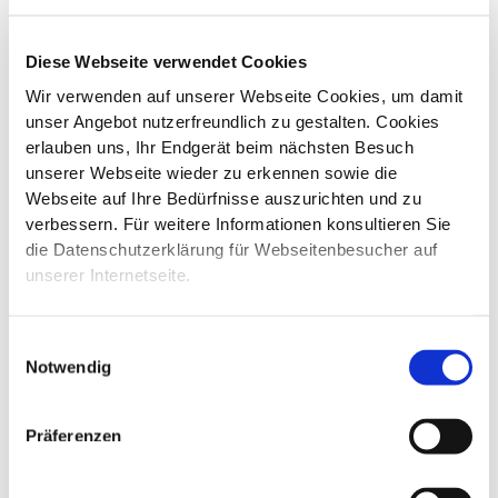
Sorgfaltspflichten bei Finanzgeschäften (SPG und SPV) in
Kraft getreten, seither erfolgten mehrere Novellierungen.
Diese Webseite verwendet Cookies
Wir verwenden auf unserer Webseite Cookies, um damit
unser Angebot nutzerfreundlich zu gestalten. Cookies
Das Sorgfaltspflichtgesetz dient der Bekämpfung der
erlauben uns, Ihr Endgerät beim nächsten Besuch
Geldwäscherei und der organisierten Kriminalität.
unserer Webseite wieder zu erkennen sowie die
Webseite auf Ihre Bedürfnisse auszurichten und zu
Alle Finanzintermediäre - also insbesondere Treuhänder,
verbessern. Für weitere Informationen konsultieren Sie
Banken und Vermögensverwalter - sind bei Eingehung einer
die Datenschutzerklärung für Webseitenbesucher auf
Geschäftsbeziehung unter anderem verpflichtet:
unserer Internetseite.
den Vertragspartner zu identifizieren,
den wirtschaftlich Berechtigten der eingebrachten
Einwilligungsauswahl
Vermögenswerte festzustellen,
Notwendig
ein Profil der Geschäftsbeziehung zu erstellen, also den
wirtschaftlichen Hintergrund und die Herkunft der
Vermögenswerte ebenso wie deren Verwendungszweck
Präferenzen
abzuklären und zu dokumentieren.