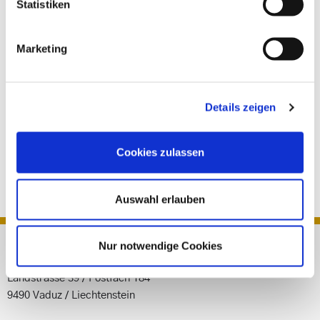
Statistiken
Durch den Finanzintermediär ist eine Kopie des
Identifikationsdokumentes des Vertragspartners und des
wirtschaftlich Berechtigten (Reisepass, Identitätskarte,
Marketing
Führerschein) anzufertigen und gemeinsam mit der erstellten
Sorgfaltspflichtdokumentation gesondert und eigens gesichert
aufzubewahren.
Details zeigen
Die laufenden Transaktionen im weiteren Verlauf der
Geschäftsbeziehungen sind ebenfalls detailliert abzuklären und
Cookies zulassen
zu dokumentieren.
Auswahl erlauben
Nur notwendige Cookies
JURICON TREUHAND ANSTALT
Landstrasse 39 / Postfach 184
9490 Vaduz / Liechtenstein