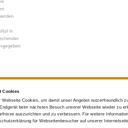
he
en
 werden
ital in
rechender
ausgegeben
t Cookies
.
+423 235 51 51
Sie erreichen uns von
 Webseite Cookies, um damit unser Angebot nutzerfreundlich zu
 +423 235 51 61
Mo. – Do. 08:30 – 12:00 / 13
r Endgerät beim nächsten Besuch unserer Webseite wieder zu e
icon@juricon.li
Fr. 08:30 – 12:00 / 13:00 – 1
ürfnisse auszurichten und zu verbessern. Für weitere Informatio
schutzerklärung für Webseitenbesucher auf unserer Internetseit
Bitte beachten Sie die Feiert