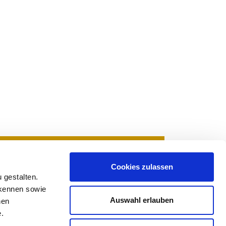
Cookies zulassen
 gestalten.
:00 – 17:00 Uhr und
rkennen sowie
5:00 Uhr.
Auswahl erlauben
nen
e.
age in FL!