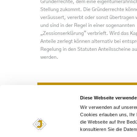
Gründerrechte, dem eine eigentümerähnlic
Stellung zukommt. Die Gründerrechte könn
veräussert, vererbt oder sonst übertragen
und sind in der Regel in einer sogenannten
„Zessionserklärung“ verbrieft. Wird das Kap
Anteile zerlegt können alternativ bei entsp
Regelung in den Statuten Anteilsscheine 
werden.
Diese Webseite verwende
JURICON TREUHAND ANSTALT
Tel
Wir verwenden auf unserer
Landstrasse 39 / Postfach 184
Fax
Cookies erlauben uns, Ih
9490 Vaduz / Liechtenstein
jur
die Webseite auf Ihre Bed
konsultieren Sie die Daten