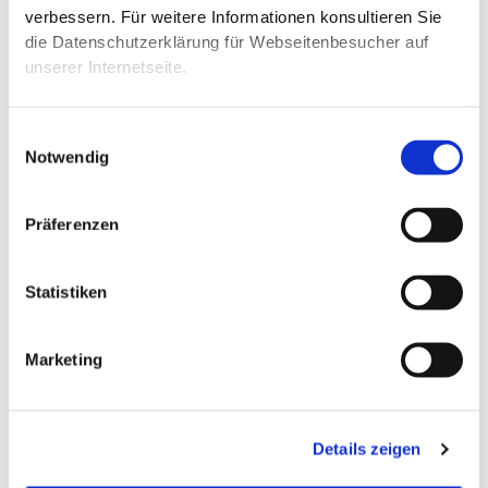
verbessern. Für weitere Informationen konsultieren Sie
die Datenschutzerklärung für Webseitenbesucher auf
Asset Protection
unserer Internetseite.
„Asset Protection“ bedeutet präventiver Schutz des privaten
Vermögens vor Ansprüchen und ungewolltem Zugriff Dritter
Einwilligungsauswahl
Notwendig
im weitesten Sinne.
Mehr dazu
Präferenzen
Statistiken
Marketing
Details zeigen
Nachfolgeregelungen